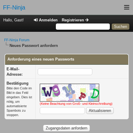
FF-Ninja
P
S
Hallo, Gast!
Anmelden
Registrieren
Mitgl
Kal
FF-Ninja Forum
Neues Passwort anfordern
Anforderung eines neuen Passworts
E-Mail-
Adresse:
Bestätigung
Bitte den Code im
Bild in das Feld
eingeben. Dies ist
nötig, um
(Keine Beachtung von Groß- und Kleinschreibung)
automatisierte
Spambots zu
stoppen.