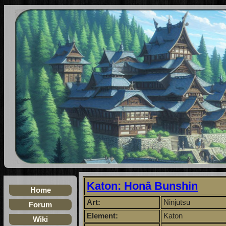
Katon: Honâ Bunshin
Home
Art:
Ninjutsu
Forum
Element:
Katon
Wiki