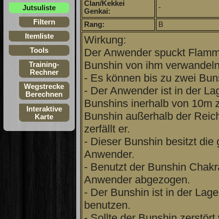
Clan/Kekkei
-
Jutsuliste
Genkai:
Filtern
Rang:
B
Itemliste
Wirkung:
Der Anwender spuckt Flamme
Tools
Bunshin von ihm verwandeln
Training-
Rechner
- Es können bis zu zwei Buns
Wegstrecke
- Der Anwender ist in der 
Berechnen
Bunshins inerhalb von 10m zu
Interaktive
Bunshin außerhalb der Reic
Karte
zerfällt er.
- Dieser Bunshin besitzt die
Anwender.
- Benutzt der Bunshin Chakr
Anwender abgezogen.
- Der Bunshin ist in der Lag
benutzen.
- Sollte der Bunshin zerstört