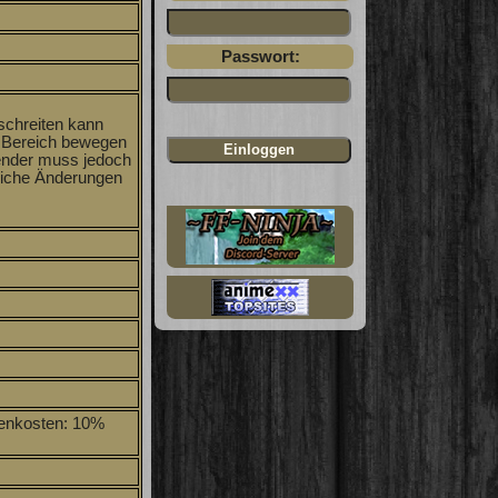
Passwort:
rschreiten kann
m Bereich bewegen
wender muss jedoch
gliche Änderungen
denkosten: 10%