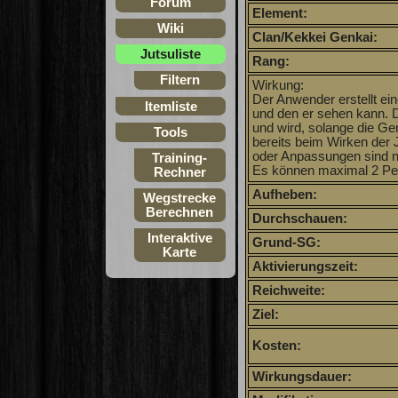
Forum
Element:
Wiki
Clan/Kekkei Genkai:
Jutsuliste
Rang:
Filtern
Wirkung:
Der Anwender erstellt ein
Itemliste
und den er sehen kann. 
und wird, solange die Ge
Tools
bereits beim Wirken der 
oder Anpassungen sind n
Training-
Es können maximal 2 Per
Rechner
Aufheben:
Wegstrecke
Berechnen
Durchschauen:
Interaktive
Grund-SG:
Karte
Aktivierungszeit:
Reichweite:
Ziel:
Kosten:
Wirkungsdauer: