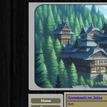
Gomakashi no Jutsu
Home
Art: